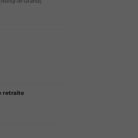
(Noisy-le-Grand)
 retraite