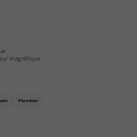
ue
treur magnétique
bain
Plombier