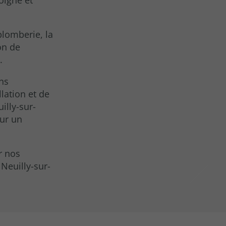
lomberie, la
ion de
.
ns
lation et de
illy-sur-
our un
r nos
 Neuilly-sur-