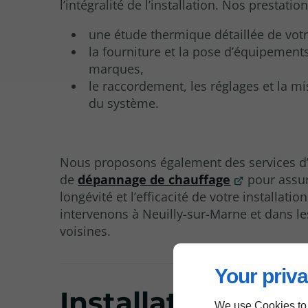
l’intégralité de l’installation. Nos prestatio
une étude thermique détaillée de vot
la fourniture et la pose d’équipement
marques,
le raccordement, les réglages et la mi
du système.
Nous proposons également des services d’
de
dépannage de chauffage
pour assur
longévité et l’efficacité de votre installatio
intervenons à Neuilly-sur-Marne et dans les
voisines.
Your priva
Installation de
We use Cookies to