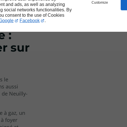
Customize
nt and ads, as well as analyzing
ng social networks functionalities. By
you consent to the use of Cookies
à
Google
Facebook
.
 :
r sur
s le
s aussi
 de Neuilly-
e à gaz, un
à foyer
oigné et