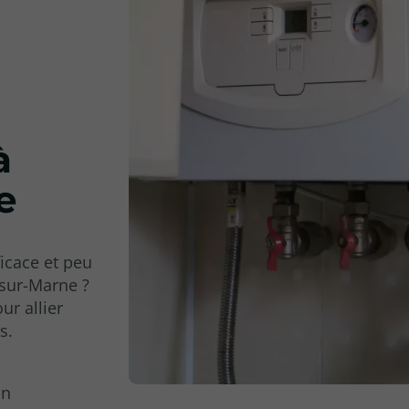
à
e
icace et peu
-sur-Marne ?
ur allier
s.
in